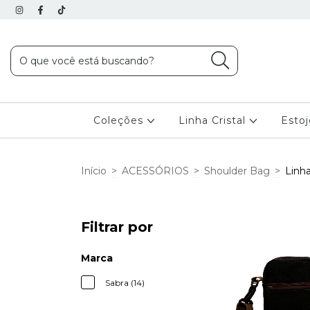
Coleções
Linha Cristal
Esto
Início
>
ACESSÓRIOS
>
Shoulder Bag
>
Linh
Filtrar por
Marca
Sabra (14)