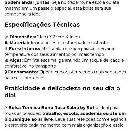
podem andar juntas
. Seja no trabalho, na escola ou até
mesmo em um passeio especial, essa bolsa será sua
companheira ideal.
Especificações Técnicas
📏
Dimensões:
21cm X 23cm X 16cm
🧵
Material:
Tecido poliéster estampado resistente
❄
Forro Interno:
Manta aluminizada para conservar a
temperatura dos seus alimentos por mais tempo
🎀
Alças:
Em fita escama, garantindo um toque delicado e
confortável no transporte
🔒
Fechamento:
Zíper e cursor, oferecendo mais segurança
para seus pertences
Praticidade e delicadeza no seu dia a
dia!
A
Bolsa Térmica Boho Rosa Sabra by Sof
é ideal para
todas as ocasiões:
trabalho, escola, academia ou até um
piquenique ao ar livre
. Leve suas refeições com elegância
e aproveite cada momento com mais organização e estilo.