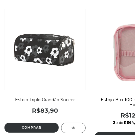
Estojo Triplo Grandão Soccer
Estojo Box 100 p
Be
R$83,90
R$12
2
x de
R$64