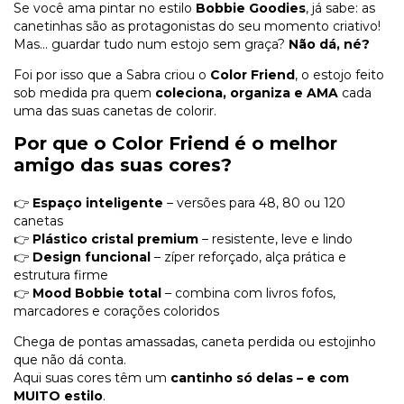
Se você ama pintar no estilo
Bobbie Goodies
, já sabe: as
canetinhas são as protagonistas do seu momento criativo!
Mas… guardar tudo num estojo sem graça?
Não dá, né?
Foi por isso que a Sabra criou o
Color Friend
, o estojo feito
sob medida pra quem
coleciona, organiza e AMA
cada
uma das suas canetas de colorir.
Por que o Color Friend é o melhor
amigo das suas cores?
👉
Espaço inteligente
– versões para 48, 80 ou 120
canetas
👉
Plástico cristal premium
– resistente, leve e lindo
👉
Design funcional
– zíper reforçado, alça prática e
estrutura firme
👉
Mood Bobbie total
– combina com livros fofos,
marcadores e corações coloridos
Chega de pontas amassadas, caneta perdida ou estojinho
que não dá conta.
Aqui suas cores têm um
cantinho só delas – e com
MUITO estilo
.