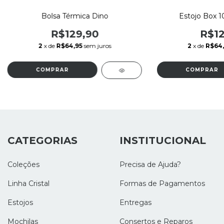
Bolsa Térmica Dino
Estojo Box 1
R$129,90
R$12
2
x de
R$64,95
sem juros
2
x de
R$64
CATEGORIAS
INSTITUCIONAL
Coleções
Precisa de Ajuda?
Linha Cristal
Formas de Pagamentos
Estojos
Entregas
Mochilas
Consertos e Reparos