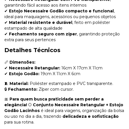
garantindo fácil acesso aos itens internos
✔
Estojo Necessaire Godão compacto e funcional
,
ideal para maquiagens, acessórios ou pequenos objetos
✔
Material resistente e durável
, feito em poliéster
estampado de alta qualidade
✔
Fechamento seguro com zíper
, garantindo proteção
extra para seus pertences
Detalhes Técnicos
📏
Dimensões:
✔
Necessaire Retangular:
16cm X 17cm X 11cm
✔
Estojo Godão:
19cm X 11cm X 6cm
🧵
Material:
Poliéster estampado e PVC transparente.
🔒
Fechamento:
Zíper com cursor.
🎀
Para quem busca praticidade sem perder a
elegância!
O
Conjunto Necessaire Retangular + Estojo
Godão Lacinhos
é ideal para viagens, organização da bolsa
ou uso no dia a dia, trazendo
delicadeza e sofisticação
para sua rotina.