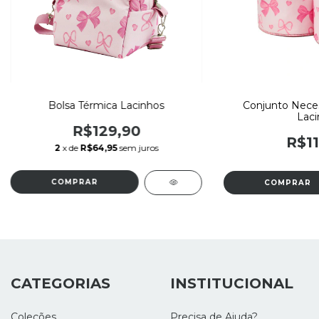
Bolsa Térmica Lacinhos
Conjunto Nece
Laci
R$129,90
R$11
2
x de
R$64,95
sem juros
CATEGORIAS
INSTITUCIONAL
Coleções
Precisa de Ajuda?