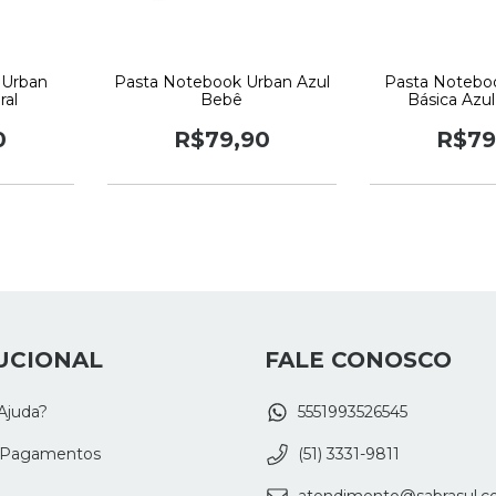
 Urban
Pasta Notebook Urban Azul
Pasta Notebo
ral
Bebê
Básica Azu
0
R$79,90
R$79
UCIONAL
FALE CONOSCO
Ajuda?
5551993526545
 Pagamentos
(51) 3331-9811